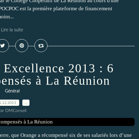
ar le Collège Coopératif de La Réunion au cours d'une
 POCPOC est la première plateforme de financement
oins...
Lire la suite
 Excellence 2013 : 6
pensés à La Réunion
Général
1.12.2013
…
Par DMConseil
erre, que Orange a récompensé six de ses salariés lors d’une