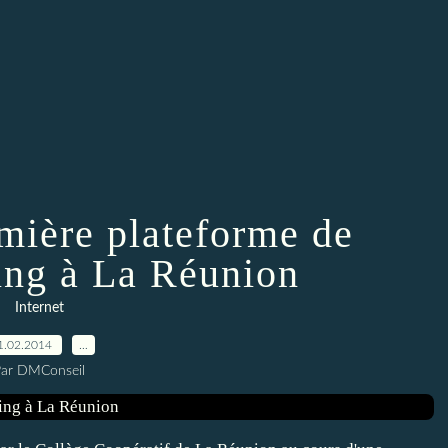
emière plateforme de
ng à La Réunion
Internet
1.02.2014
…
Par DMConseil