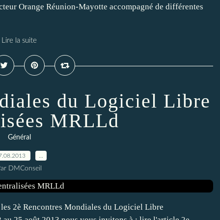
irecteur Orange Réunion-Mayotte accompagné de différentes
Lire la suite
iales du Logiciel Libre
lisées MRLLd
Général
7.08.2013
…
Par DMConseil
e les 2è Rencontres Mondiales du Logiciel Libre
au 25 août 2013 nous vous invitons à : lire l'article 2e