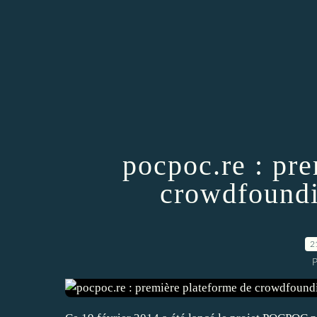
pocpoc.re : pr
crowdfoundi
2